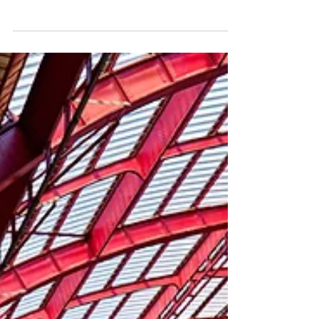
Obyvatelé sídliště Malý háj se dlouhodobě
potýkají s nedostatečnou dopravní obslužností.
Donedávna byla jejich jedinou možností
zastávka...