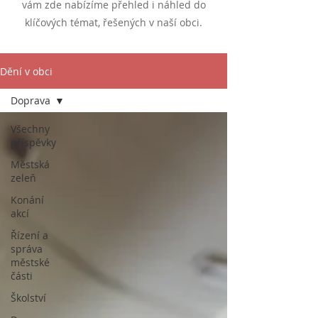
vám zde nabízíme přehled i náhled do
klíčových témat, řešených v naší
obci.
Dění v obci
Doprava
Všechny
příspěvky
Městská
zeleň
Konání
akcí
Řízení a
správa
městské
části
Školství