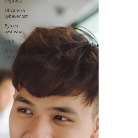
Doprava
Občanská
vybavenost
Bytová
výstavba
Hluk
Zápisy ze
zastupitelstva